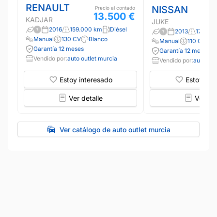
RENAULT
NISSAN
Precio al contado
13.500 €
KADJAR
JUKE
2016
159.000 km
Diésel
2013
170.00
Manual
130 CV
Blanco
Manual
110 CV
G
Garantía 12 meses
Garantía 12 meses
Vendido por:
auto outlet murcia
Vendido por:
auto out
Estoy interesado
Estoy int
Ver detalle
Ver det
Ver catálogo de auto outlet murcia