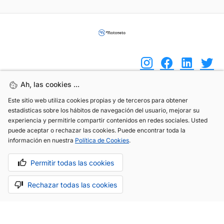
Ah, las cookies ...
Ah, las cookies ...
(+34) 744 408 070
Este sitio web utiliza cookies propias y de terceros para obtener
Este sitio web utiliza cookies propias y de terceros para obtener
estadísticas sobre los hábitos de navegación del usuario, mejorar su
estadísticas sobre los hábitos de navegación del usuario, mejorar su
info@motoreto.com
experiencia y permitirle compartir contenidos en redes sociales. Usted
experiencia y permitirle compartir contenidos en redes sociales. Usted
puede aceptar o rechazar las cookies. Puede encontrar toda la
puede aceptar o rechazar las cookies. Puede encontrar toda la
información en nuestra
información en nuestra
Política de Cookies
Política de Cookies
.
.
Permitir todas las cookies
Permitir todas las cookies
Aviso legal
Política de cookies
Política de privacidad
Rechazar todas las cookies
Rechazar todas las cookies