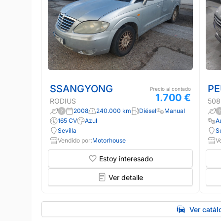
SSANGYONG
PE
Precio al contado
1.700 €
RODIUS
508
2008
240.000 km
Diésel
Manual
165 CV
Azul
A
Sevilla
Se
Vendido por:
Motorhouse
V
Estoy interesado
Ver detalle
Ver catá