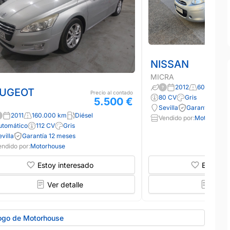
NISSAN
MICRA
2012
60.000 km
UGEOT
Precio al contado
80 CV
Gris
5.500 €
Sevilla
Garantía 12 m
2011
160.000 km
Diésel
Vendido por:
Motorhouse
utomático
112 CV
Gris
villa
Garantía 12 meses
endido por:
Motorhouse
Estoy interesado
Estoy in
Ver detalle
Ver d
logo de Motorhouse