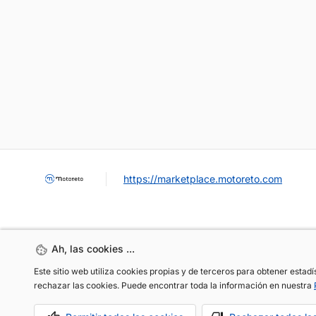
https://marketplace.motoreto.com
Ah, las cookies ...
Ah, las cookies ...
Este sitio web utiliza cookies propias y de terceros para obtener estad
Este sitio web utiliza cookies propias y de terceros para obtener estad
rechazar las cookies. Puede encontrar toda la información en nuestra
rechazar las cookies. Puede encontrar toda la información en nuestra
OCASIÓN / KM0
VENDER MI COCHE
CONTACTO