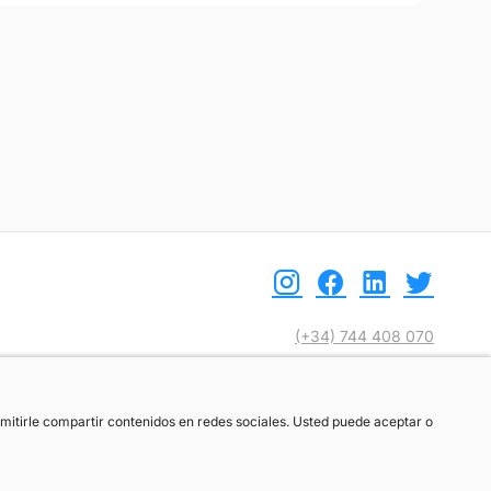
(+34) 744 408 070
info@motoreto.com
ermitirle compartir contenidos en redes sociales. Usted puede aceptar o
ermitirle compartir contenidos en redes sociales. Usted puede aceptar o