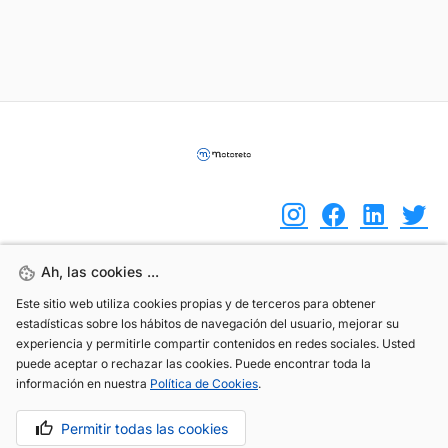
Ah, las cookies ...
Ah, las cookies ...
(+34) 744 408 070
Este sitio web utiliza cookies propias y de terceros para obtener
Este sitio web utiliza cookies propias y de terceros para obtener
info@motoreto.com
estadísticas sobre los hábitos de navegación del usuario, mejorar su
estadísticas sobre los hábitos de navegación del usuario, mejorar su
experiencia y permitirle compartir contenidos en redes sociales. Usted
experiencia y permitirle compartir contenidos en redes sociales. Usted
puede aceptar o rechazar las cookies. Puede encontrar toda la
puede aceptar o rechazar las cookies. Puede encontrar toda la
información en nuestra
información en nuestra
Política de Cookies
Política de Cookies
.
.
Aviso legal
Política de cookies
Política de privacidad
Permitir todas las cookies
Permitir todas las cookies