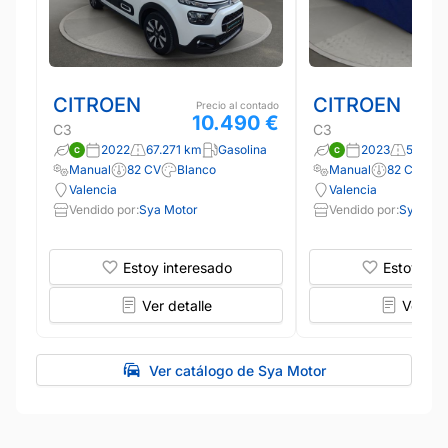
CITROEN
CITROEN
Precio al contado
10.490 €
C3
C3
2022
67.271 km
Gasolina
2023
56.170
Manual
82 CV
Blanco
Manual
82 CV
A
Valencia
Valencia
Vendido por:
Sya Motor
Vendido por:
Sya Mot
Estoy interesado
Estoy int
Ver detalle
Ver det
Ver catálogo de Sya Motor