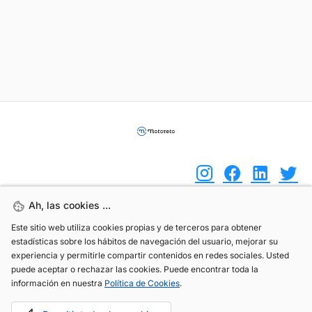
Ah, las cookies ...
Ah, las cookies ...
(+34) 744 408 070
Este sitio web utiliza cookies propias y de terceros para obtener
Este sitio web utiliza cookies propias y de terceros para obtener
estadísticas sobre los hábitos de navegación del usuario, mejorar su
estadísticas sobre los hábitos de navegación del usuario, mejorar su
info@motoreto.com
experiencia y permitirle compartir contenidos en redes sociales. Usted
experiencia y permitirle compartir contenidos en redes sociales. Usted
puede aceptar o rechazar las cookies. Puede encontrar toda la
puede aceptar o rechazar las cookies. Puede encontrar toda la
información en nuestra
información en nuestra
Política de Cookies
Política de Cookies
.
.