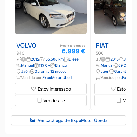
VOLVO
FIAT
Precio al contado
6.999 €
S40
500
2012
155.506 km
Diésel
2015
80.000
Manual
115 CV
Blanco
Manual
69 CV
G
Jaén
Garantía 12 meses
Jaén
Garantía 12 
Vendido por:
ExpoMotor Úbeda
Vendido por:
ExpoMot
Estoy interesado
Estoy int
Ver detalle
Ver det
Ver catálogo de ExpoMotor Úbeda