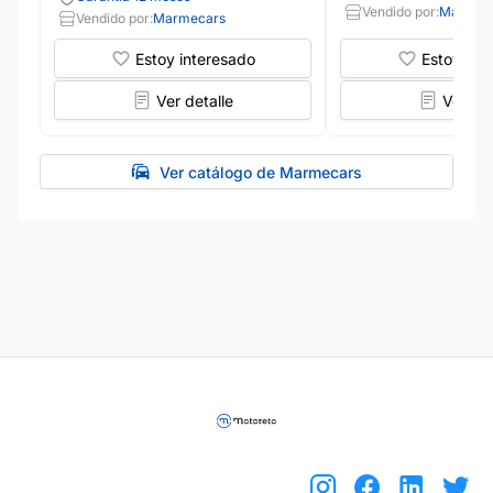
Vendido por:
Marmec
Vendido por:
Marmecars
Estoy interesado
Estoy int
Ver detalle
Ver det
Ver catálogo de Marmecars