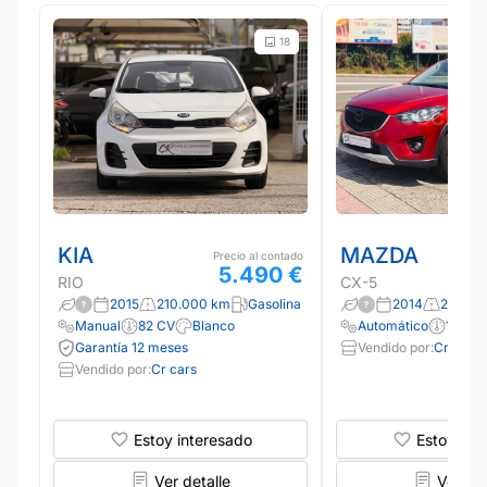
18
KIA
MAZDA
Precio al contado
5.490 €
RIO
CX-5
2015
210.000 km
Gasolina
2014
240.00
Manual
82 CV
Blanco
Automático
150 C
Garantía 12 meses
Vendido por:
Cr cars
Vendido por:
Cr cars
Estoy interesado
Estoy int
Ver detalle
Ver det