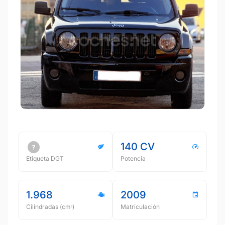
140 CV
Etiqueta DGT
Potencia
1.968
2009
Cilindradas (cmᵌ)
Matriculación