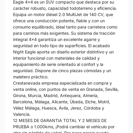
Eagle 4x4 es un SUV compacto que destaca por su
carácter robusto, capacidad todoterreno y eficiencia.
Equipa un motor diésel 2.0 MultiJet de 140 CV, que
ofrece una conducción potente, fiable y con un
consumo equilibrado, ideal tanto para carretera como
para caminos más exigentes. Su sistema de tracción
integral 4x4 garantiza un excelente agarre y
seguridad en todo tipo de superficies. El acabado
Night Eagle aporta un diseño exterior distintivo y un
interior funcional con materiales de calidad y
equipamiento de serie orientado al confort y la
seguridad. Dispone de cinco plazas cómodas y un
maletero práctico.
Crestanevada empresa especializada en compra y
venta online, con puntos de venta en Granada, Sevilla,
Girona, Murcia, Madrid, Antequera, Almería,
Barcelona, Málaga, Alicante, Úbeda, Elche, Motril,
Vélez Málaga, Huesca, Ávila, Jerez, Córdoba y
Valencia.
12 MESES DE GARANTIA TOTAL Y 2 MESES DE
PRUEBA o 1.000kms, ¡Podrá cambiar el vehículo por
otro sin pérdida de valor!. Por poco precio puede