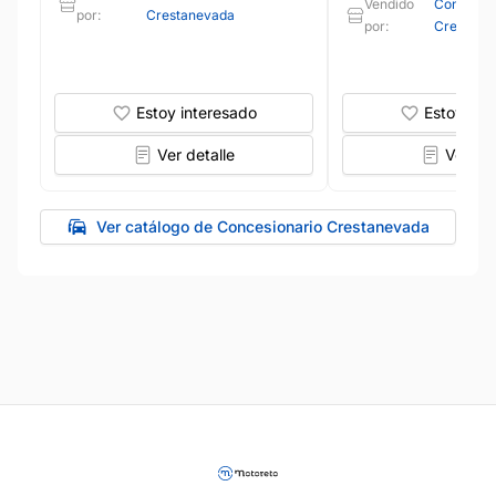
Vendido
Concesio
por:
Crestanevada
por:
Crestane
Estoy interesado
Estoy int
Ver detalle
Ver det
Ver catálogo de Concesionario Crestanevada