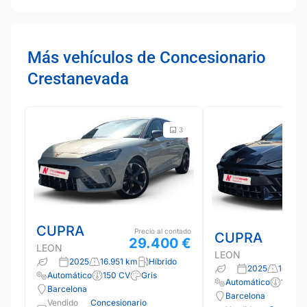
Más vehículos de Concesionario
Crestanevada
3
CUPRA
Precio al contado
CUPRA
29.400 €
LEON
LEON
2025
16.951 km
Híbrido
2025
16.263
Automático
150 CV
Gris
Automático
150 C
Barcelona
Barcelona
Vendido
Concesionario