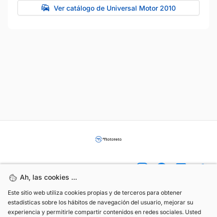
Ver catálogo de Universal Motor 2010
Ah, las cookies ...
Ah, las cookies ...
Este sitio web utiliza cookies propias y de terceros para obtener
Este sitio web utiliza cookies propias y de terceros para obtener
estadísticas sobre los hábitos de navegación del usuario, mejorar su
estadísticas sobre los hábitos de navegación del usuario, mejorar su
(+34) 744 408 070
experiencia y permitirle compartir contenidos en redes sociales. Usted
experiencia y permitirle compartir contenidos en redes sociales. Usted