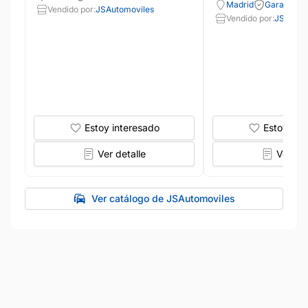
Madrid
Garantía 1
Vendido por:
JSAutomoviles
Vendido por:
JSAutom
Estoy interesado
Estoy int
Ver detalle
Ver det
Ver catálogo de JSAutomoviles