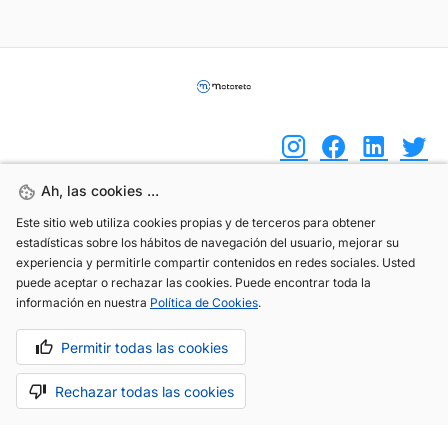
Ah, las cookies ...
Ah, las cookies ...
(+34) 744 408 070
Este sitio web utiliza cookies propias y de terceros para obtener
Este sitio web utiliza cookies propias y de terceros para obtener
estadísticas sobre los hábitos de navegación del usuario, mejorar su
estadísticas sobre los hábitos de navegación del usuario, mejorar su
info@motoreto.com
experiencia y permitirle compartir contenidos en redes sociales. Usted
experiencia y permitirle compartir contenidos en redes sociales. Usted
puede aceptar o rechazar las cookies. Puede encontrar toda la
puede aceptar o rechazar las cookies. Puede encontrar toda la
información en nuestra
información en nuestra
Política de Cookies
Política de Cookies
.
.
Permitir todas las cookies
Permitir todas las cookies
Aviso legal
Política de cookies
Política de privacidad
Rechazar todas las cookies
Rechazar todas las cookies