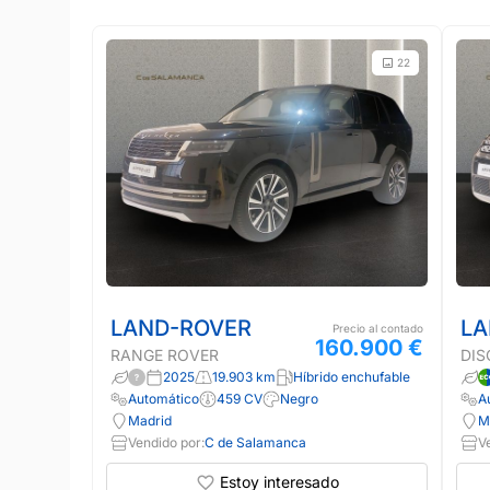
22
LAND-ROVER
LA
Precio al contado
160.900 €
RANGE ROVER
DIS
2025
19.903 km
Híbrido enchufable
Automático
459 CV
Negro
A
Madrid
M
Vendido por:
C de Salamanca
V
Estoy interesado