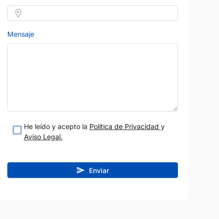
28
Mensaje
He leído y acepto la
Política de Privacidad
y
Aviso Legal.
BENTLEY
Precio al contado
Precio al contad
64.900 €
244.900 
BENTAYGA
m
Gasolina
2024
31.199 km
Gasolina
Enviar
Verde
Automático
550 CV
Plata
Málaga
anca
Vendido por:
C de Salamanca
teresado
Estoy interesado