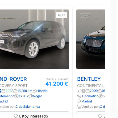
22
ND-ROVER
BENTLEY
Precio al contado
41.200 €
COVERY SPORT
CONTINENTAL GTC
2023
18.269 km
Híbrido
2009
95.400 k
utomático
163 CV
Negro
Automático
558 CV
adrid
Madrid
endido por:
C de Salamanca
Vendido por:
C de Salam
Estoy interesado
Estoy in