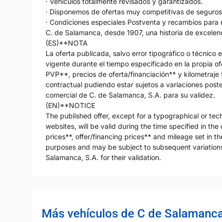
· Vehículos totalmente revisados y garantizados.
· Disponemos de ofertas muy competitivas de seguros
· Condiciones especiales Postventa y recambios para 
C. de Salamanca, desde 1907, una historia de excelenc
(ES)**NOTA
La oferta publicada, salvo error tipográfico o técnico 
vigente durante el tiempo especificado en la propia ofe
PVP**, precios de oferta/financiación** y kilometraje f
contractual pudiendo estar sujetos a variaciones post
comercial de C. de Salamanca, S.A. para su validez.
(EN)**NOTICE
The published offer, except for a typographical or techn
websites, will be valid during the time specified in the 
prices**, offer/financing prices** and mileage set in t
purposes and may be subject to subsequent variations
Salamanca, S.A. for their validation.
Más vehículos de C de Salamanc