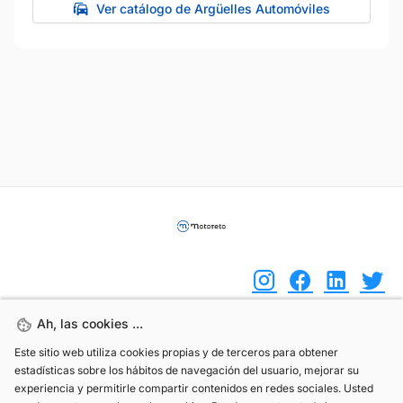
Ver catálogo de Argüelles Automóviles
Ah, las cookies ...
Ah, las cookies ...
(+34) 744 408 070
Este sitio web utiliza cookies propias y de terceros para obtener
Este sitio web utiliza cookies propias y de terceros para obtener
estadísticas sobre los hábitos de navegación del usuario, mejorar su
estadísticas sobre los hábitos de navegación del usuario, mejorar su
info@motoreto.com
experiencia y permitirle compartir contenidos en redes sociales. Usted
experiencia y permitirle compartir contenidos en redes sociales. Usted