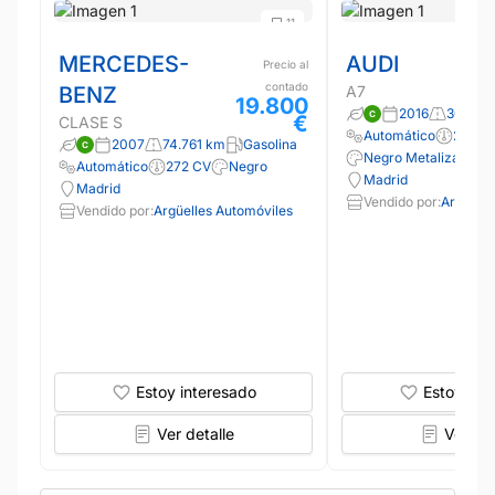
11
MERCEDES-
AUDI
Precio al
contado
BENZ
A7
19.800
2016
300.00
€
CLASE S
Automático
218 C
2007
74.761 km
Gasolina
Negro Metalizado
Automático
272 CV
Negro
Madrid
Madrid
Vendido por:
Argüelle
Vendido por:
Argüelles Automóviles
Estoy interesado
Estoy int
Ver detalle
Ver det