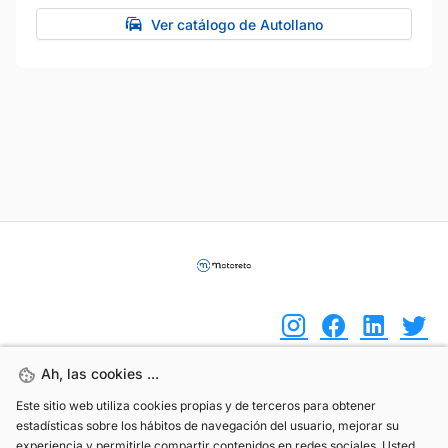
Ver catálogo de Autollano
Ah, las cookies ...
Ah, las cookies ...
(+34) 744 408 070
Este sitio web utiliza cookies propias y de terceros para obtener
Este sitio web utiliza cookies propias y de terceros para obtener
estadísticas sobre los hábitos de navegación del usuario, mejorar su
estadísticas sobre los hábitos de navegación del usuario, mejorar su
info@motoreto.com
experiencia y permitirle compartir contenidos en redes sociales. Usted
experiencia y permitirle compartir contenidos en redes sociales. Usted