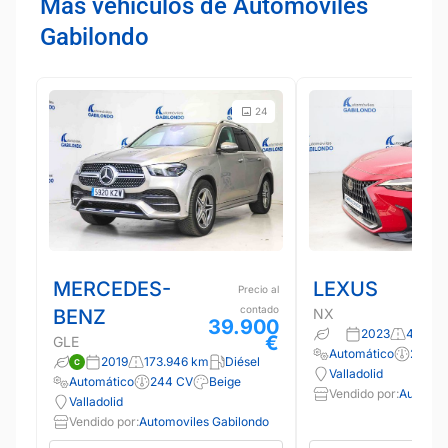
Más vehículos de Automoviles
Gabilondo
24
MERCEDES-
LEXUS
Precio al
contado
BENZ
NX
39.900
2023
46.865
€
GLE
Automático
242 C
2019
173.946 km
Diésel
Valladolid
Automático
244 CV
Beige
Vendido por:
Automov
Valladolid
Vendido por:
Automoviles Gabilondo