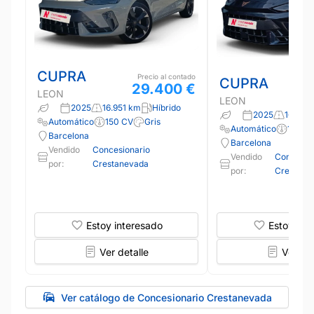
CUPRA
Precio al contado
CUPRA
29.400 €
LEON
LEON
2025
16.951 km
Híbrido
2025
16.263
Automático
150 CV
Gris
Automático
150 C
Barcelona
Barcelona
Vendido
Concesionario
Vendido
Concesio
por:
Crestanevada
por:
Crestane
Estoy interesado
Estoy int
Ver detalle
Ver det
Ver catálogo de Concesionario Crestanevada