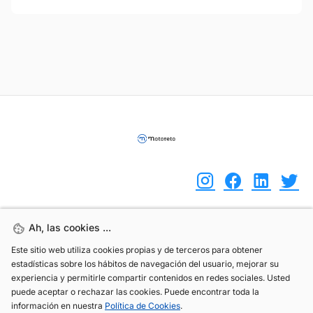
Ah, las cookies ...
Ah, las cookies ...
(+34) 744 408 070
Este sitio web utiliza cookies propias y de terceros para obtener
Este sitio web utiliza cookies propias y de terceros para obtener
info@motoreto.com
estadísticas sobre los hábitos de navegación del usuario, mejorar su
estadísticas sobre los hábitos de navegación del usuario, mejorar su
experiencia y permitirle compartir contenidos en redes sociales. Usted
experiencia y permitirle compartir contenidos en redes sociales. Usted
puede aceptar o rechazar las cookies. Puede encontrar toda la
puede aceptar o rechazar las cookies. Puede encontrar toda la
información en nuestra
información en nuestra
Política de Cookies
Política de Cookies
.
.