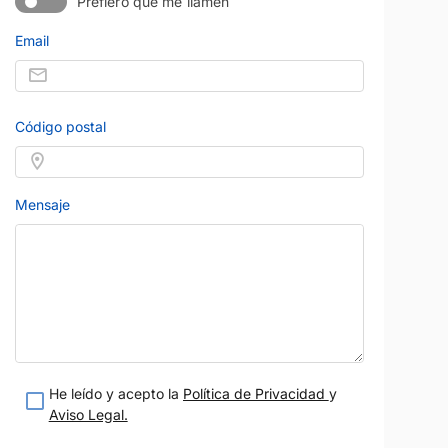
Prefiero que me llamen
Email
OPEL
Precio al contado
Precio al contad
30.950 €
11.995 
INSIGNIA
Diésel
2019
188.419 km
Diésel
Manual
Azul
136 CV
Blanco
Código postal
 meses
Zaragoza
Garantía 12 meses
Vendido por:
Auto Barat
teresado
Estoy interesado
Mensaje
etalle
Ver detalle
He leído y acepto la
Política de Privacidad
y
Aviso Legal.