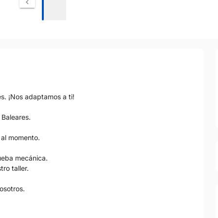
es. ¡Nos adaptamos a ti!
 Baleares.
 al momento.
prueba mecánica.
o taller.
osotros.