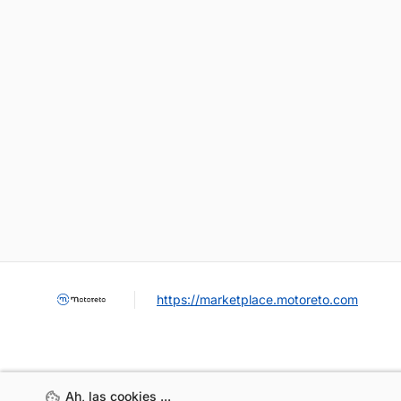
https://marketplace.motoreto.com
Ah, las cookies ...
Ah, las cookies ...