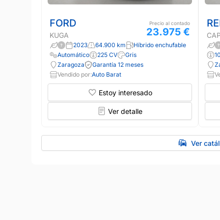
FORD
RE
Precio al contado
23.975 €
KUGA
CA
2023
64.900 km
Híbrido enchufable
Automático
225 CV
Gris
1
Zaragoza
Garantía 12 meses
Z
Vendido por:
Auto Barat
V
Estoy interesado
Ver detalle
Ver catá