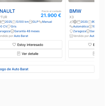
NAULT
BMW
Precio al contado
21.900 €
PTUR
X3
2025
13.100 km
GLP
Manual
2020
99.800 km
00 CV
Gris
Automático
190 CV
aragoza
Garantía 48 meses
Zaragoza
Garantía 12
endido por:
Auto Barat
Vendido por:
Auto Barat
Estoy interesado
Estoy in
Ver detalle
Ver d
logo de Auto Barat