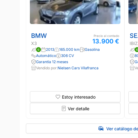
BMW
SE
Precio al contado
13.900 €
X3
IBI
2013
165.000 km
Gasolina
Automático
306 CV
8
Garantía 12 meses
G
Vendido por:
Nielsen Cars Vilafranca
V
Estoy interesado
Ver detalle
Ver catálogo de