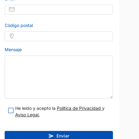
Código postal
Mensaje
MERCEDES-BENZ
Precio al contado
Precio al contad
15.900 €
52.900 
GLE
Diésel
Manual
2022
102.000 km
Híbrido
Automático
320 CV
Garantía 12 meses
s Vilafranca
Vendido por:
Nielsen Cars Vilafranca
teresado
Estoy interesado
He leído y acepto la
Política de Privacidad
y
etalle
Ver detalle
Aviso Legal.
Enviar