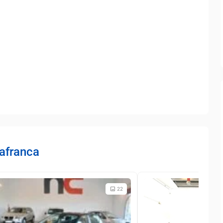
lafranca
22