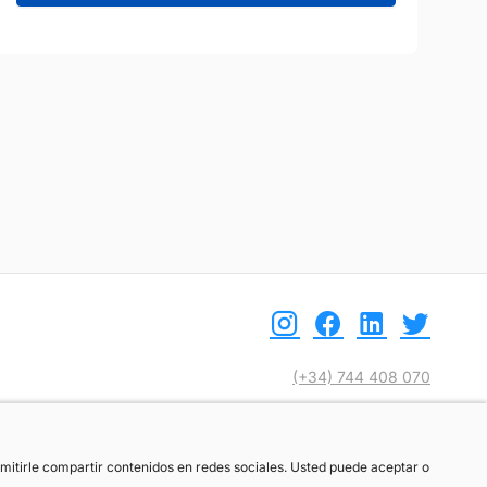
(+34) 744 408 070
info@motoreto.com
ermitirle compartir contenidos en redes sociales. Usted puede aceptar o
ermitirle compartir contenidos en redes sociales. Usted puede aceptar o