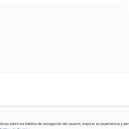
ísticas sobre los hábitos de navegación del usuario, mejorar su experiencia y p
ísticas sobre los hábitos de navegación del usuario, mejorar su experiencia y p