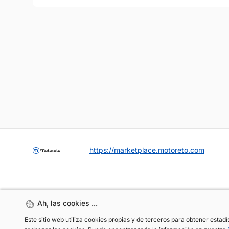
https://marketplace.motoreto.com
Ah, las cookies ...
Ah, las cookies ...
Este sitio web utiliza cookies propias y de terceros para obtener estad
Este sitio web utiliza cookies propias y de terceros para obtener estad