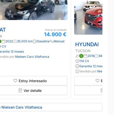
AT
Precio al contado
14.900 €
ZA
2022
35.000 km
Gasolina
Manual
HYUNDAI
0 CV
TUCSON
arantía 12 meses
2016
94.000 km
endido por:
Nielsen Cars Vilafranca
114 CV
Garantía 12 meses
Vendido por:
Nielsen Car
Estoy interesado
Estoy in
Ver detalle
Ver d
 Nielsen Cars Vilafranca