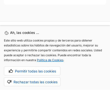
Ah, las cookies ...
Ah, las cookies ...
Este sitio web utiliza cookies propias y de terceros para obtener
Este sitio web utiliza cookies propias y de terceros para obtener
estadísticas sobre los hábitos de navegación del usuario, mejorar su
estadísticas sobre los hábitos de navegación del usuario, mejorar su
experiencia y permitirle compartir contenidos en redes sociales. Usted
experiencia y permitirle compartir contenidos en redes sociales. Usted
puede aceptar o rechazar las cookies. Puede encontrar toda la
puede aceptar o rechazar las cookies. Puede encontrar toda la
información en nuestra
información en nuestra
Política de Cookies
Política de Cookies
.
.
(+34) 744 408 070
Permitir todas las cookies
Permitir todas las cookies
info@motoreto.com
Rechazar todas las cookies
Rechazar todas las cookies
Aviso legal
Política de cookies
Política de privacidad