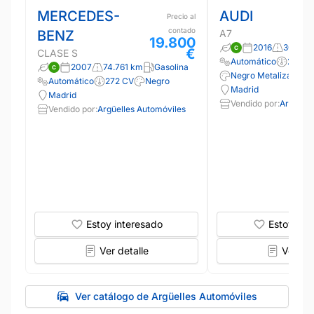
MERCEDES-
AUDI
Precio al
contado
BENZ
A7
19.800
2016
300.00
€
CLASE S
Automático
218 C
2007
74.761 km
Gasolina
Negro Metalizado
Automático
272 CV
Negro
Madrid
Madrid
Vendido por:
Argüelle
Vendido por:
Argüelles Automóviles
Estoy interesado
Estoy int
Ver detalle
Ver det
Ver catálogo de Argüelles Automóviles