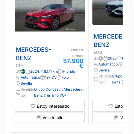
MERCEDES-
BENZ
MERCEDES-
Precio al
EQB
contado
BENZ
2025
11.000
57.900
Automático
190 C
€
CLE
Sevilla
2024
8.171 km
Híbrido
Vendido
Grupo Conce
Automático
197 CV
Rojo
por:
Benz (Turis
Sevilla
Vendido
Grupo Concesur: Mercedes-
por:
Benz (Turismo VO)
Estoy interesado
Estoy int
Ver detalle
Ver det