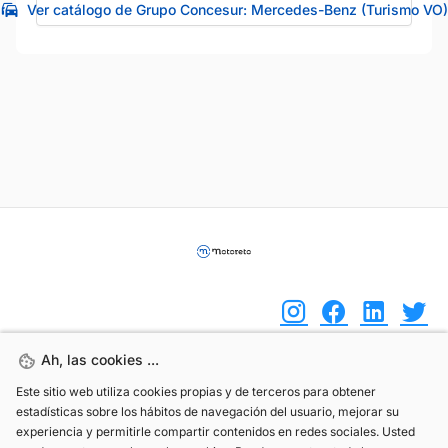
Ver catálogo de Grupo Concesur: Mercedes-Benz (Turismo VO)
Ah, las cookies ...
Ah, las cookies ...
(+34) 744 408 070
Este sitio web utiliza cookies propias y de terceros para obtener
Este sitio web utiliza cookies propias y de terceros para obtener
estadísticas sobre los hábitos de navegación del usuario, mejorar su
estadísticas sobre los hábitos de navegación del usuario, mejorar su
info@motoreto.com
experiencia y permitirle compartir contenidos en redes sociales. Usted
experiencia y permitirle compartir contenidos en redes sociales. Usted