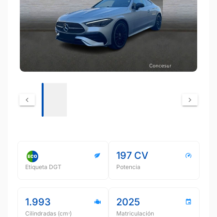
197 CV
Etiqueta DGT
Potencia
1.993
2025
Cilindradas (cmᵌ)
Matriculación