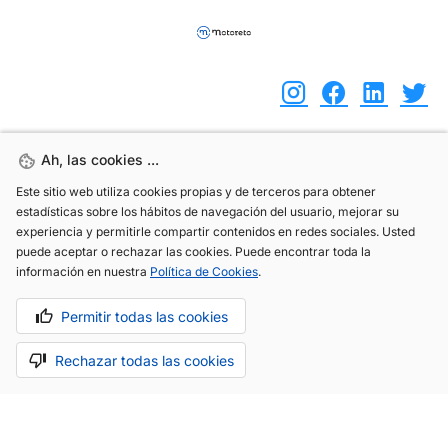
Ah, las cookies ...
Ah, las cookies ...
(+34) 744 408 070
Este sitio web utiliza cookies propias y de terceros para obtener
Este sitio web utiliza cookies propias y de terceros para obtener
info@motoreto.com
estadísticas sobre los hábitos de navegación del usuario, mejorar su
estadísticas sobre los hábitos de navegación del usuario, mejorar su
experiencia y permitirle compartir contenidos en redes sociales. Usted
experiencia y permitirle compartir contenidos en redes sociales. Usted
puede aceptar o rechazar las cookies. Puede encontrar toda la
puede aceptar o rechazar las cookies. Puede encontrar toda la
información en nuestra
información en nuestra
Política de Cookies
Política de Cookies
.
.
Aviso legal
Política de cookies
Política de privacidad
Permitir todas las cookies
Permitir todas las cookies
Rechazar todas las cookies
Rechazar todas las cookies
Hecho con cariño por
.