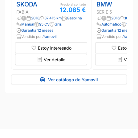
SKODA
BMW
Precio al contado
12.085 €
FABIA
SERIE 5
2018
37.415 km
Gasolina
2016
103.51
Manual
95 CV
Gris
Automático
190 C
Garantía 12 meses
Garantía 12 meses
Vendido por:
Yamovil
Vendido por:
Yamovil
Estoy interesado
Estoy int
Ver detalle
Ver det
Ver catálogo de Yamovil