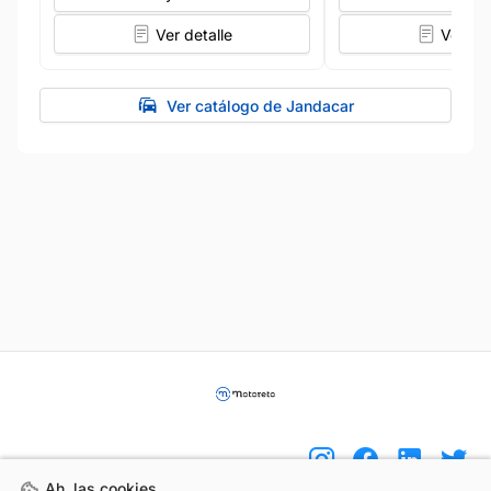
Ver detalle
Ver det
Ver catálogo de Jandacar
Ah, las cookies ...
Ah, las cookies ...