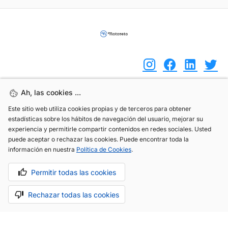
Ah, las cookies ...
Ah, las cookies ...
(+34) 744 408 070
Este sitio web utiliza cookies propias y de terceros para obtener
Este sitio web utiliza cookies propias y de terceros para obtener
info@motoreto.com
estadísticas sobre los hábitos de navegación del usuario, mejorar su
estadísticas sobre los hábitos de navegación del usuario, mejorar su
experiencia y permitirle compartir contenidos en redes sociales. Usted
experiencia y permitirle compartir contenidos en redes sociales. Usted
puede aceptar o rechazar las cookies. Puede encontrar toda la
puede aceptar o rechazar las cookies. Puede encontrar toda la
información en nuestra
información en nuestra
Política de Cookies
Política de Cookies
.
.
Aviso legal
Política de cookies
Política de privacidad
Permitir todas las cookies
Permitir todas las cookies
Rechazar todas las cookies
Rechazar todas las cookies