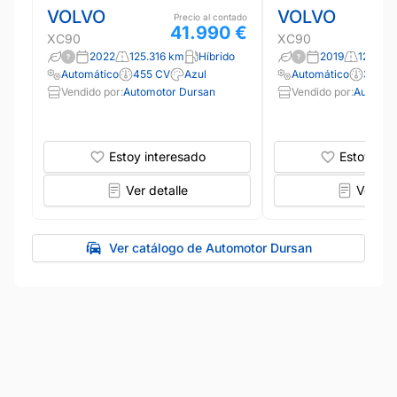
VOLVO
VOLVO
Precio al contado
41.990 €
XC90
XC90
2022
125.316 km
Híbrido
2019
126.04
Automático
455 CV
Azul
Automático
390 C
Vendido por:
Automotor Dursan
Vendido por:
Automot
Estoy interesado
Estoy int
Ver detalle
Ver det
Ver catálogo de Automotor Dursan