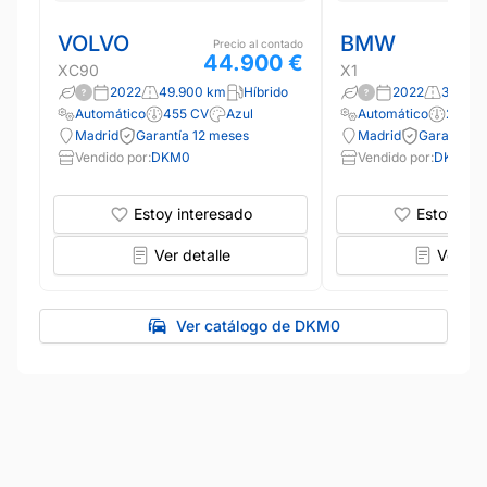
VOLVO
BMW
Precio al contado
44.900 €
XC90
X1
2022
49.900 km
Híbrido
2022
39.000
Automático
455 CV
Azul
Automático
220 C
Madrid
Garantía 12 meses
Madrid
Garantía 1
Vendido por:
DKM0
Vendido por:
DKM0
Estoy interesado
Estoy int
Ver detalle
Ver det
Ver catálogo de DKM0