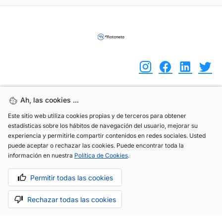
Ah, las cookies ...
Ah, las cookies ...
(+34) 744 408 070
Este sitio web utiliza cookies propias y de terceros para obtener
Este sitio web utiliza cookies propias y de terceros para obtener
info@motoreto.com
estadísticas sobre los hábitos de navegación del usuario, mejorar su
estadísticas sobre los hábitos de navegación del usuario, mejorar su
experiencia y permitirle compartir contenidos en redes sociales. Usted
experiencia y permitirle compartir contenidos en redes sociales. Usted
puede aceptar o rechazar las cookies. Puede encontrar toda la
puede aceptar o rechazar las cookies. Puede encontrar toda la
información en nuestra
información en nuestra
Política de Cookies
Política de Cookies
.
.
Aviso legal
Política de cookies
Política de privacidad
Permitir todas las cookies
Permitir todas las cookies
Rechazar todas las cookies
Rechazar todas las cookies