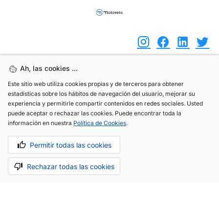
Ah, las cookies ...
Ah, las cookies ...
(+34) 744 408 070
Este sitio web utiliza cookies propias y de terceros para obtener
Este sitio web utiliza cookies propias y de terceros para obtener
estadísticas sobre los hábitos de navegación del usuario, mejorar su
estadísticas sobre los hábitos de navegación del usuario, mejorar su
info@motoreto.com
experiencia y permitirle compartir contenidos en redes sociales. Usted
experiencia y permitirle compartir contenidos en redes sociales. Usted
puede aceptar o rechazar las cookies. Puede encontrar toda la
puede aceptar o rechazar las cookies. Puede encontrar toda la
información en nuestra
información en nuestra
Política de Cookies
Política de Cookies
.
.
Aviso legal
Política de cookies
Política de privacidad
Permitir todas las cookies
Permitir todas las cookies
Rechazar todas las cookies
Rechazar todas las cookies
Hecho con cariño por
.
La app todo-en-uno para el sector automóvil.
Saber más.