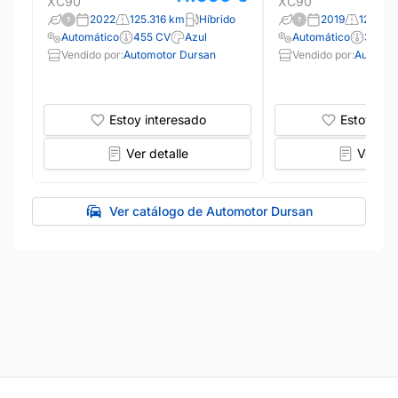
XC90
XC90
2022
125.316 km
Híbrido
2019
126.04
Automático
455 CV
Azul
Automático
390 C
Vendido por:
Automotor Dursan
Vendido por:
Automot
Estoy interesado
Estoy int
Ver detalle
Ver det
Ver catálogo de Automotor Dursan