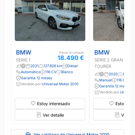
BMW
BMW
Precio al contado
18.490 €
SERIE 1
SERIE 2 GRAN
2021
127.826 km
Diésel
TOURER
Automático
116 CV
Blanco
2020
124.26
Garantía 12 meses
Manual
116 CV
B
Vendido por:
Universal Motor 2010
Garantía 12 meses
Vendido por:
Universa
Estoy interesado
Estoy int
Ver detalle
Ver det
Ver catálogo de Universal Motor 2010