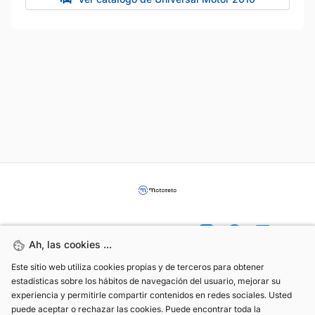
Ah, las cookies ...
Ah, las cookies ...
Este sitio web utiliza cookies propias y de terceros para obtener
Este sitio web utiliza cookies propias y de terceros para obtener
estadísticas sobre los hábitos de navegación del usuario, mejorar su
estadísticas sobre los hábitos de navegación del usuario, mejorar su
(+34) 744 408 070
experiencia y permitirle compartir contenidos en redes sociales. Usted
experiencia y permitirle compartir contenidos en redes sociales. Usted
info@motoreto.com
puede aceptar o rechazar las cookies. Puede encontrar toda la
puede aceptar o rechazar las cookies. Puede encontrar toda la