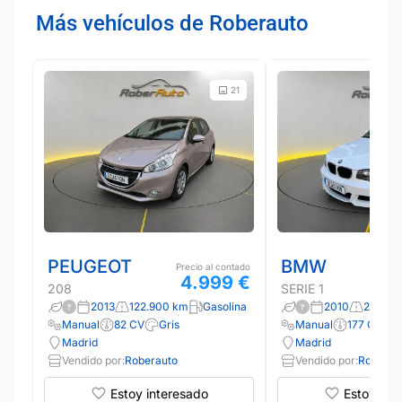
Más vehículos de Roberauto
21
PEUGEOT
BMW
Precio al contado
4.999 €
208
SERIE 1
2013
122.900 km
Gasolina
2010
295.40
Manual
82 CV
Gris
Manual
177 CV
Madrid
Madrid
Vendido por:
Roberauto
Vendido por:
Roberau
Estoy interesado
Estoy int