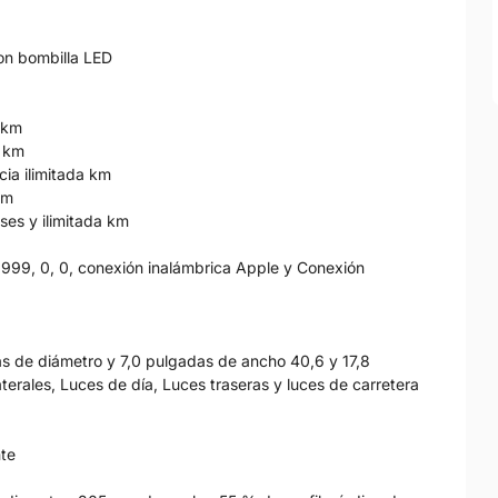
con bombilla LED
a km
a km
cia ilimitada km
km
ses y ilimitada km
 999, 0, 0, conexión inalámbrica Apple y Conexión
as de diámetro y 7,0 pulgadas de ancho 40,6 y 17,8
aterales, Luces de día, Luces traseras y luces de carretera
nte