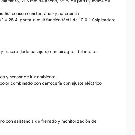
 diametro, 205 mm de ancho, 55 % de perfil y índice de
medio, consumo instantáneo y autonomía
 1 y 25,4, pantalla multifunción táctil de 10,0 " Salpicadero
 y trasera (lado pasajero) con bisagras delanteras
ico y sensor de luz ambiental
color combinado con carrocería con ajuste eléctrico
eno con asistencia de frenado y monitorización del