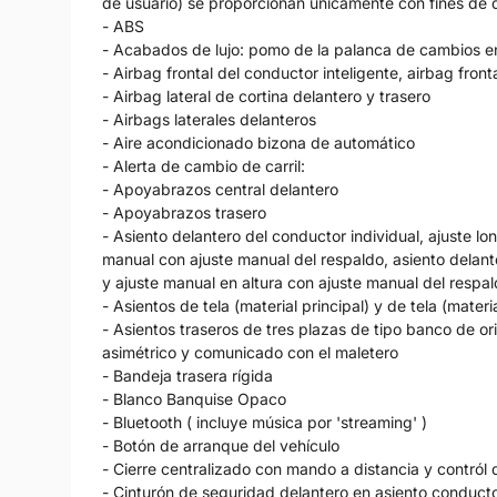
de usuario) se proporcionan únicamente con fines de d
- ABS
- Acabados de lujo: pomo de la palanca de cambios 
- Airbag frontal del conductor inteligente, airbag fro
- Airbag lateral de cortina delantero y trasero
- Airbags laterales delanteros
- Aire acondicionado bizona de automático
- Alerta de cambio de carril:
- Apoyabrazos central delantero
- Apoyabrazos trasero
- Asiento delantero del conductor individual, ajuste lo
manual con ajuste manual del respaldo, asiento delant
y ajuste manual en altura con ajuste manual del respa
- Asientos de tela (material principal) y de tela (mater
- Asientos traseros de tres plazas de tipo banco de or
asimétrico y comunicado con el maletero
- Bandeja trasera rígida
- Blanco Banquise Opaco
- Bluetooth ( incluye música por 'streaming' )
- Botón de arranque del vehículo
- Cierre centralizado con mando a distancia y contról 
- Cinturón de seguridad delantero en asiento conduct