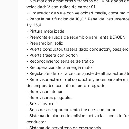
- Neumáticos delanteros y traseros de 16 pulgadas de
velocidad: V con índice de carga: 91
- Ordenador de viaje con velocidad media, consumo 
- Pantalla multifunción de 10,0 " Panel de instrumentos
1 y 25,4
- Pintura metalizada
- Premontaje rueda de recambio para llanta BERGEN
- Preparación Isofix
- Puerta conductor, trasera (lado conductor), pasajero
- Puerta trasera con portón
- Reconocimiento señales de tráfico
- Recuperación de la energía motor
- Regulación de los faros con ajuste de altura automát
- Retrovisor exterior del conductor y acompañante en 
desempañable con intermitente integrado
- Retrovisor interior
- Retrovisores plegables
- Seis altavoces
- Sensores de aparcamiento traseros con radar
- Sistema de alarma de colisión: activa las luces de fr
conductor
- Sistema de servofreno de emergencia