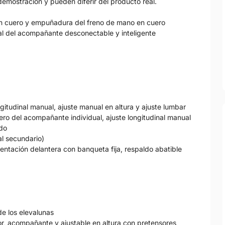
emostración y pueden diferir del producto real.
en cuero y empuñadura del freno de mano en cuero
ntal del acompañante desconectable y inteligente
ngitudinal manual, ajuste manual en altura y ajuste lumbar
ero del acompañante individual, ajuste longitudinal manual
ldo
ial secundario)
ientación delantera con banqueta fija, respaldo abatible
de los elevalunas
or, acompañante y ajustable en altura con pretensores