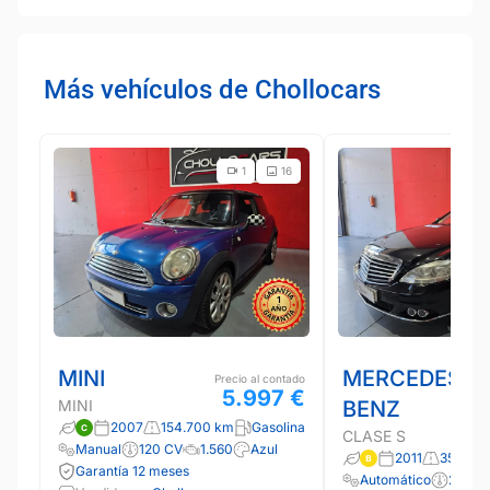
Más vehículos de Chollocars
1
16
MINI
MERCEDES-
Precio al contado
5.997 €
MINI
BENZ
2007
154.700 km
Gasolina
CLASE S
Manual
120 CV
1.560
Azul
2011
350.20
Garantía 12 meses
Automático
258 C