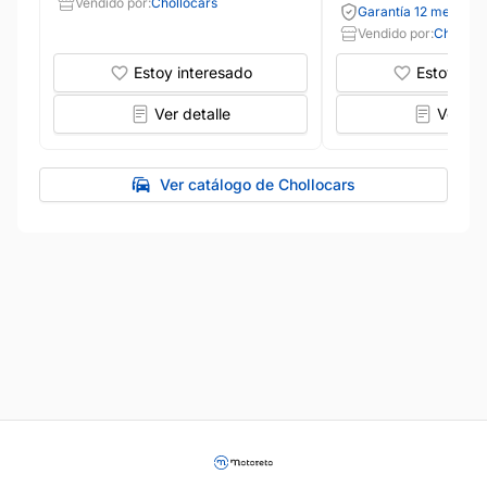
Vendido por:
Chollocars
Garantía 12 meses
Vendido por:
Cholloca
Estoy interesado
Estoy int
Ver detalle
Ver det
Ver catálogo de Chollocars