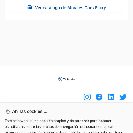
Ver catálogo de Morales Cars Esury
Ah, las cookies ...
Ah, las cookies ...
(+34) 744 408 070
Este sitio web utiliza cookies propias y de terceros para obtener
Este sitio web utiliza cookies propias y de terceros para obtener
estadísticas sobre los hábitos de navegación del usuario, mejorar su
estadísticas sobre los hábitos de navegación del usuario, mejorar su
info@motoreto.com
experiencia y permitirle compartir contenidos en redes sociales. Usted
experiencia y permitirle compartir contenidos en redes sociales. Usted