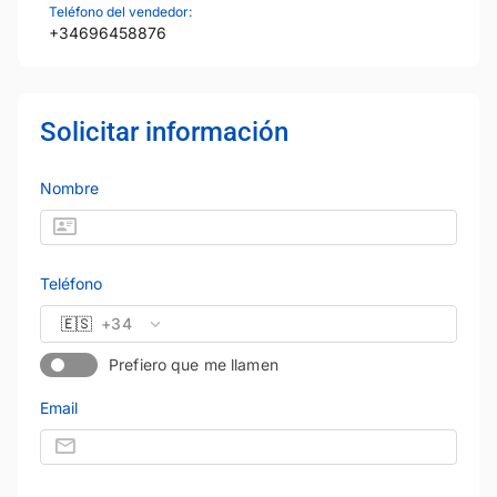
Teléfono del vendedor:
+34696458876
Solicitar información
Nombre
Teléfono
🇪🇸
+34
Prefiero que me llamen
Email