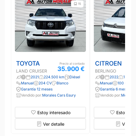
15
TOYOTA
CITROEN
Precio al contado
35.900 €
LAND CRUISER
BERLINGO
2021
224.500 km
Diésel
2022
171.70
Manual
204 CV
Blanco
Manual
100 CV
Garantía 12 meses
Garantía 6 meses
Vendido por:
Morales Cars Esury
Vendido por:
Morales
Estoy interesado
Estoy int
Ver detalle
Ver det