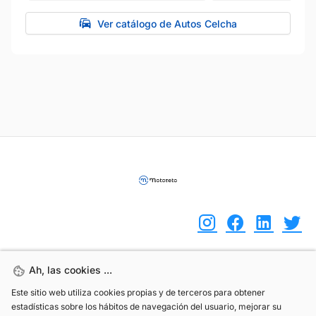
Ver catálogo de Autos Celcha
Ah, las cookies ...
Ah, las cookies ...
(+34) 744 408 070
Este sitio web utiliza cookies propias y de terceros para obtener
Este sitio web utiliza cookies propias y de terceros para obtener
info@motoreto.com
estadísticas sobre los hábitos de navegación del usuario, mejorar su
estadísticas sobre los hábitos de navegación del usuario, mejorar su