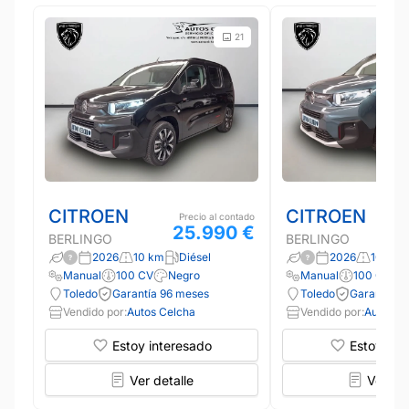
21
CITROEN
CITROEN
Precio al contado
25.990 €
BERLINGO
BERLINGO
2026
10 km
Diésel
2026
10 km
Manual
100 CV
Negro
Manual
100 CV
Toledo
Garantía 96 meses
Toledo
Garantía 9
Vendido por:
Autos Celcha
Vendido por:
Autos C
Estoy interesado
Estoy int
Ver detalle
Ver det