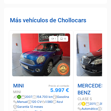
Más vehículos de Chollocars
1
16
MINI
MERCEDES-
Precio al contado
5.997 €
MINI
BENZ
2007
154.700 km
Gasolina
CLASE S
Manual
120 CV
1.560
Azul
2011
350.20
Garantía 12 meses
Automático
258 C