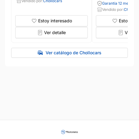
Vendido por:
Chollocars
Garantía 12 meses
Vendido por:
Cholloca
Estoy interesado
Estoy int
Ver detalle
Ver det
Ver catálogo de Chollocars