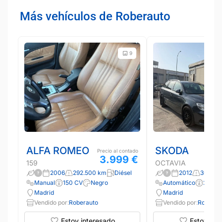
Más vehículos de Roberauto
9
ALFA ROMEO
SKODA
Precio al contado
3.999 €
159
OCTAVIA
2006
292.500 km
Diésel
2012
302.90
Manual
150 CV
Negro
Automático
200 C
Madrid
Madrid
Vendido por:
Roberauto
Vendido por:
Roberau
Estoy interesado
Estoy int