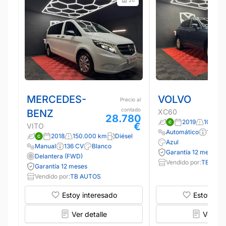
MERCEDES-
VOLVO
Precio al
contado
BENZ
XC60
28.780
2019
105.00
€
VITO
Automático
163 C
2018
150.000 km
Diésel
Azul
Manual
136 CV
Blanco
Garantía 12 meses
Delantera (FWD)
Vendido por:
TB AUT
Garantía 12 meses
Vendido por:
TB AUTOS
Estoy interesado
Estoy int
Ver detalle
Ver det