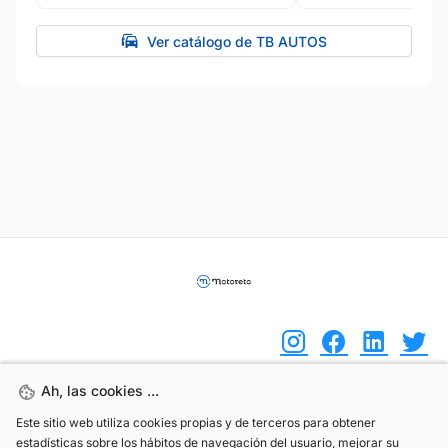
Ver catálogo de TB AUTOS
Ah, las cookies ...
Ah, las cookies ...
(+34) 744 408 070
Este sitio web utiliza cookies propias y de terceros para obtener
Este sitio web utiliza cookies propias y de terceros para obtener
estadísticas sobre los hábitos de navegación del usuario, mejorar su
estadísticas sobre los hábitos de navegación del usuario, mejorar su