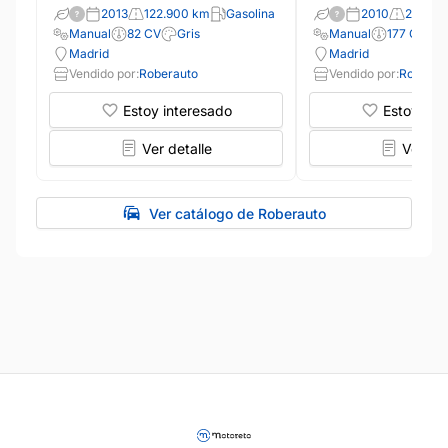
2013
122.900 km
Gasolina
2010
295.40
Manual
82 CV
Gris
Manual
177 CV
Madrid
Madrid
Vendido por:
Roberauto
Vendido por:
Roberau
Estoy interesado
Estoy int
Ver detalle
Ver det
Ver catálogo de Roberauto