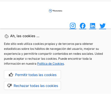
Ah, las cookies ...
Ah, las cookies ...
(+34) 744 408 070
Este sitio web utiliza cookies propias y de terceros para obtener
Este sitio web utiliza cookies propias y de terceros para obtener
estadísticas sobre los hábitos de navegación del usuario, mejorar su
estadísticas sobre los hábitos de navegación del usuario, mejorar su
info@motoreto.com
experiencia y permitirle compartir contenidos en redes sociales. Usted
experiencia y permitirle compartir contenidos en redes sociales. Usted
puede aceptar o rechazar las cookies. Puede encontrar toda la
puede aceptar o rechazar las cookies. Puede encontrar toda la
información en nuestra
información en nuestra
Política de Cookies
Política de Cookies
.
.
Permitir todas las cookies
Permitir todas las cookies
Aviso legal
Política de cookies
Política de privacidad
Rechazar todas las cookies
Rechazar todas las cookies
Hecho con cariño por
.