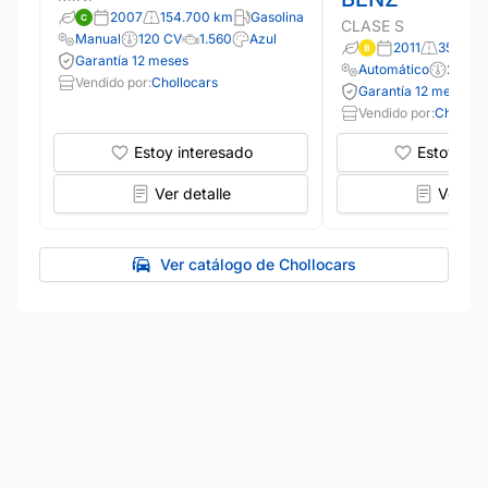
2007
154.700 km
Gasolina
CLASE S
Manual
120 CV
1.560
Azul
2011
350.20
Garantía 12 meses
Automático
258 C
Vendido por:
Chollocars
Garantía 12 meses
Vendido por:
Cholloca
Estoy interesado
Estoy int
Ver detalle
Ver det
Ver catálogo de Chollocars