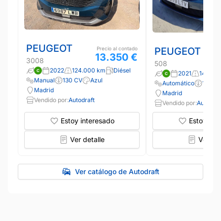
PEUGEOT
PEUGEOT
Precio al contado
13.350 €
3008
508
2022
124.000 km
Diésel
2021
149.00
Manual
130 CV
Azul
Automático
130 C
Madrid
Madrid
Vendido por:
Autodraft
Vendido por:
Autodraf
Estoy interesado
Estoy int
Ver detalle
Ver det
Ver catálogo de Autodraft