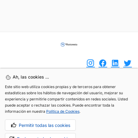
Ah, las cookies ...
Ah, las cookies ...
(+34) 744 408 070
Este sitio web utiliza cookies propias y de terceros para obtener
Este sitio web utiliza cookies propias y de terceros para obtener
estadísticas sobre los hábitos de navegación del usuario, mejorar su
estadísticas sobre los hábitos de navegación del usuario, mejorar su
info@motoreto.com
experiencia y permitirle compartir contenidos en redes sociales. Usted
experiencia y permitirle compartir contenidos en redes sociales. Usted
puede aceptar o rechazar las cookies. Puede encontrar toda la
puede aceptar o rechazar las cookies. Puede encontrar toda la
información en nuestra
información en nuestra
Política de Cookies
Política de Cookies
.
.
Permitir todas las cookies
Permitir todas las cookies
Aviso legal
Política de cookies
Política de privacidad