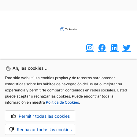
Ah, las cookies ...
Ah, las cookies ...
(+34) 744 408 070
Este sitio web utiliza cookies propias y de terceros para obtener
Este sitio web utiliza cookies propias y de terceros para obtener
info@motoreto.com
estadísticas sobre los hábitos de navegación del usuario, mejorar su
estadísticas sobre los hábitos de navegación del usuario, mejorar su
experiencia y permitirle compartir contenidos en redes sociales. Usted
experiencia y permitirle compartir contenidos en redes sociales. Usted
puede aceptar o rechazar las cookies. Puede encontrar toda la
puede aceptar o rechazar las cookies. Puede encontrar toda la
información en nuestra
información en nuestra
Política de Cookies
Política de Cookies
.
.
Aviso legal
Política de cookies
Política de privacidad
Permitir todas las cookies
Permitir todas las cookies
Rechazar todas las cookies
Rechazar todas las cookies