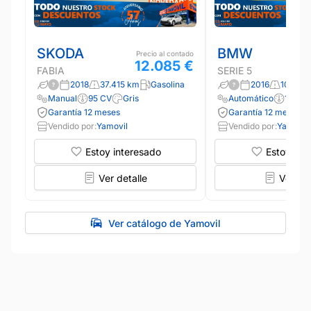
SKODA
BMW
Precio al contado
12.085 €
FABIA
SERIE 5
2018
37.415 km
Gasolina
2016
103.51
Manual
95 CV
Gris
Automático
190 C
Garantía 12 meses
Garantía 12 meses
Vendido por:
Yamovil
Vendido por:
Yamovil
Estoy interesado
Estoy int
Ver detalle
Ver det
Ver catálogo de Yamovil