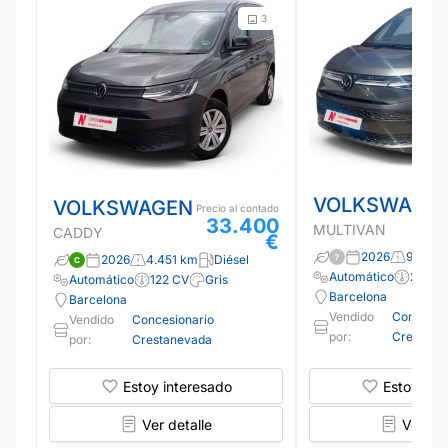
3
VOLKSWAGE
VOLKSWAGEN
Precio al contado
33.400
MULTIVAN
CADDY
€
2026
9.646 
2026
4.451 km
Diésel
Automático
245 C
Automático
122 CV
Gris
Barcelona
Barcelona
Vendido
Concesio
Vendido
Concesionario
por:
Crestane
por:
Crestanevada
Estoy interesado
Estoy int
Ver detalle
Ver det