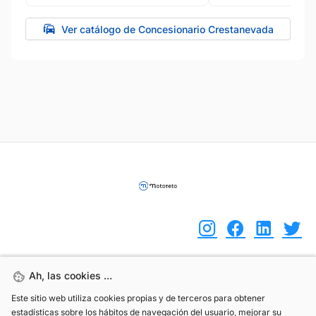
Ver catálogo de Concesionario Crestanevada
Ah, las cookies ...
Ah, las cookies ...
(+34) 744 408 070
Este sitio web utiliza cookies propias y de terceros para obtener
Este sitio web utiliza cookies propias y de terceros para obtener
info@motoreto.com
estadísticas sobre los hábitos de navegación del usuario, mejorar su
estadísticas sobre los hábitos de navegación del usuario, mejorar su