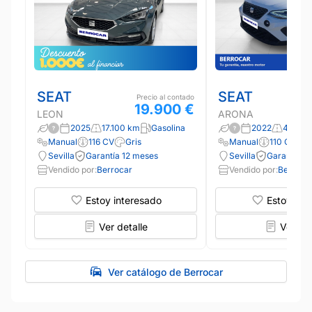
SEAT
SEAT
Precio al contado
19.900 €
LEON
ARONA
2025
17.100 km
Gasolina
2022
4.985 
Manual
116 CV
Gris
Manual
110 CV
B
Sevilla
Garantía 12 meses
Sevilla
Garantía 1
Vendido por:
Berrocar
Vendido por:
Berroca
Estoy interesado
Estoy int
Ver detalle
Ver det
Ver catálogo de Berrocar