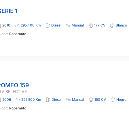
ERIE 1
2010
295.400 Km
Diésel
Manual
177 CV
Blanco
 por:
Roberauto
ROMEO 159
16V SELECTIVE
2006
292.500 Km
Diésel
Manual
150 CV
Negro
 por:
Roberauto