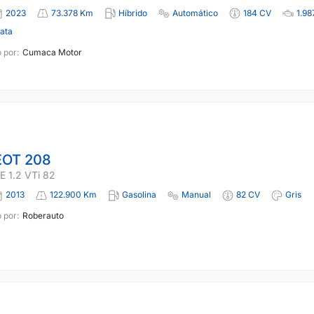
2023
73.378 Km
Híbrido
Automático
184 CV
1.98
lata
 por:
Cumaca Motor
OT 208
 1.2 VTi 82
2013
122.900 Km
Gasolina
Manual
82 CV
Gris
 por:
Roberauto