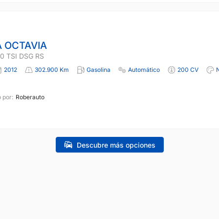
 OCTAVIA
0 TSI DSG RS
2012
302.900 Km
Gasolina
Automático
200 CV
 por:
Roberauto
Descubre más opciones