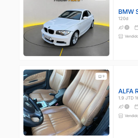
BMW S
120d
Vendido
9
ALFA 
1.9 JTD 
Vendido