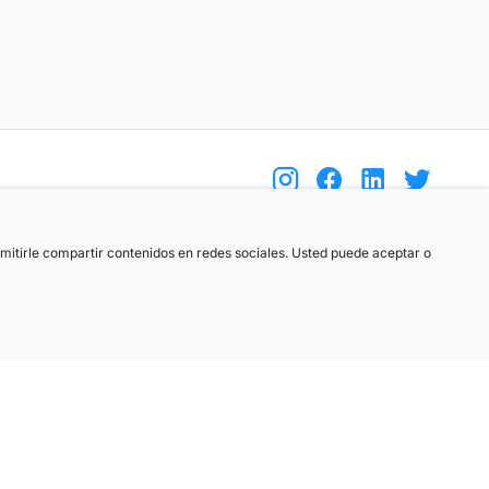
(+34) 744 408 070
ermitirle compartir contenidos en redes sociales. Usted puede aceptar o
info@motoreto.com