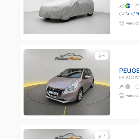
Gris / P
Vendido
21
PEUGE
5P ACTIVE
Vendido
17