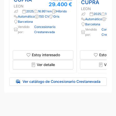
CUPRA
29.400 €
LEON
LEON
2025
16.951 km
Híbrido
2025
16.263
Automático
150 CV
Gris
Automático
150 C
Barcelona
Barcelona
Vendido
Concesionario
Vendido
Concesio
por:
Crestanevada
por:
Crestane
Estoy interesado
Estoy int
Ver detalle
Ver det
Ver catálogo de Concesionario Crestanevada