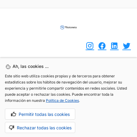
Ah, las cookies ...
Ah, las cookies ...
(+34) 744 408 070
Este sitio web utiliza cookies propias y de terceros para obtener
Este sitio web utiliza cookies propias y de terceros para obtener
info@motoreto.com
estadísticas sobre los hábitos de navegación del usuario, mejorar su
estadísticas sobre los hábitos de navegación del usuario, mejorar su
experiencia y permitirle compartir contenidos en redes sociales. Usted
experiencia y permitirle compartir contenidos en redes sociales. Usted
puede aceptar o rechazar las cookies. Puede encontrar toda la
puede aceptar o rechazar las cookies. Puede encontrar toda la
información en nuestra
información en nuestra
Política de Cookies
Política de Cookies
.
.
Aviso legal
Política de cookies
Política de privacidad
Permitir todas las cookies
Permitir todas las cookies
Rechazar todas las cookies
Rechazar todas las cookies