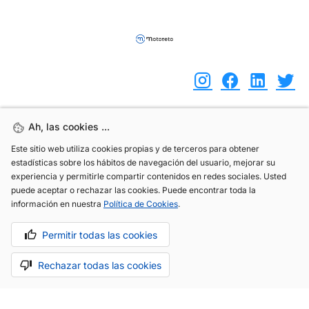
Ah, las cookies ...
Ah, las cookies ...
(+34) 744 408 070
Este sitio web utiliza cookies propias y de terceros para obtener
Este sitio web utiliza cookies propias y de terceros para obtener
info@motoreto.com
estadísticas sobre los hábitos de navegación del usuario, mejorar su
estadísticas sobre los hábitos de navegación del usuario, mejorar su
experiencia y permitirle compartir contenidos en redes sociales. Usted
experiencia y permitirle compartir contenidos en redes sociales. Usted
puede aceptar o rechazar las cookies. Puede encontrar toda la
puede aceptar o rechazar las cookies. Puede encontrar toda la
información en nuestra
información en nuestra
Política de Cookies
Política de Cookies
.
.
Aviso legal
Política de cookies
Política de privacidad
Permitir todas las cookies
Permitir todas las cookies
Rechazar todas las cookies
Rechazar todas las cookies