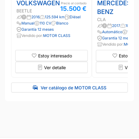
VOLKSWAGEN
MERCEDES-
Precio al contado
15.500 €
BEETLE
BENZ
2016
125.594 km
Diésel
CLA
Manual
110 CV
Blanco
2017
109.52
Garantía 12 meses
Automático
156 C
Vendido por:
MOTOR CLASS
Garantía 12 meses
Vendido por:
MOTOR 
Estoy interesado
Estoy int
Ver detalle
Ver det
Ver catálogo de MOTOR CLASS