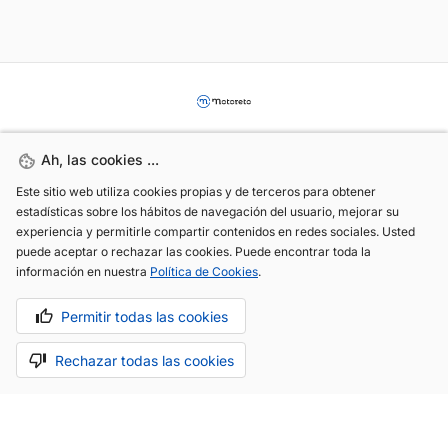
Ah, las cookies ...
Ah, las cookies ...
Este sitio web utiliza cookies propias y de terceros para obtener
Este sitio web utiliza cookies propias y de terceros para obtener
estadísticas sobre los hábitos de navegación del usuario, mejorar su
estadísticas sobre los hábitos de navegación del usuario, mejorar su
experiencia y permitirle compartir contenidos en redes sociales. Usted
experiencia y permitirle compartir contenidos en redes sociales. Usted
(+34) 744 408 070
puede aceptar o rechazar las cookies. Puede encontrar toda la
puede aceptar o rechazar las cookies. Puede encontrar toda la
info@motoreto.com
información en nuestra
información en nuestra
Política de Cookies
Política de Cookies
.
.
Permitir todas las cookies
Permitir todas las cookies
Rechazar todas las cookies
Rechazar todas las cookies
Aviso legal
Política de cookies
Política de privacidad