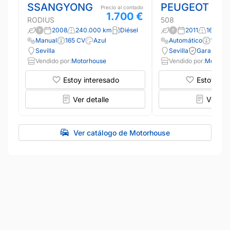
SSANGYONG
PEUGEOT
Precio al contado
1.700 €
RODIUS
508
2008
240.000 km
Diésel
2011
160.00
Manual
165 CV
Azul
Automático
112 CV
Sevilla
Sevilla
Garantía 1
Vendido por:
Motorhouse
Vendido por:
Motorho
Estoy interesado
Estoy int
Ver detalle
Ver det
Ver catálogo de Motorhouse