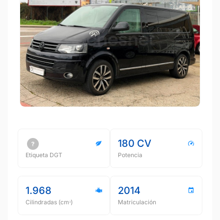
180 CV
Etiqueta DGT
Potencia
1.968
2014
Cilindradas (cmᵌ)
Matriculación