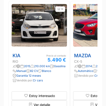
18
KIA
MAZDA
Precio al contado
5.490 €
RIO
CX-5
2015
210.000 km
Gasolina
2014
240.00
Manual
82 CV
Blanco
Automático
150 C
Garantía 12 meses
Vendido por:
Cr cars
Vendido por:
Cr cars
Estoy interesado
Estoy int
Ver detalle
Ver det