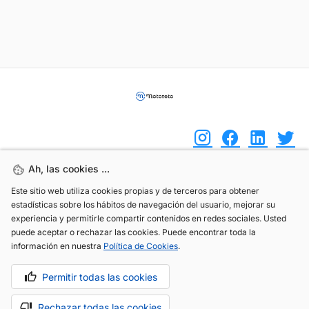
Ah, las cookies ...
Ah, las cookies ...
(+34) 744 408 070
Este sitio web utiliza cookies propias y de terceros para obtener
Este sitio web utiliza cookies propias y de terceros para obtener
estadísticas sobre los hábitos de navegación del usuario, mejorar su
estadísticas sobre los hábitos de navegación del usuario, mejorar su
info@motoreto.com
experiencia y permitirle compartir contenidos en redes sociales. Usted
experiencia y permitirle compartir contenidos en redes sociales. Usted
puede aceptar o rechazar las cookies. Puede encontrar toda la
puede aceptar o rechazar las cookies. Puede encontrar toda la
información en nuestra
información en nuestra
Política de Cookies
Política de Cookies
.
.
Permitir todas las cookies
Permitir todas las cookies
Aviso legal
Política de cookies
Política de privacidad
Rechazar todas las cookies
Rechazar todas las cookies