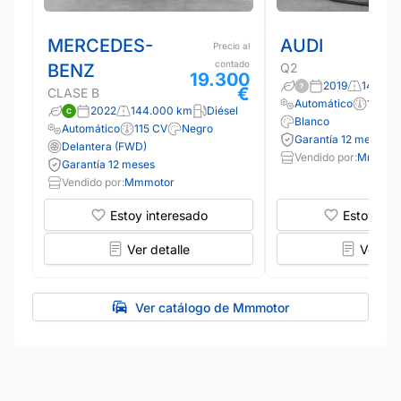
MERCEDES-
AUDI
Precio al
contado
BENZ
Q2
19.300
2019
149.00
€
CLASE B
Automático
115 CV
2022
144.000 km
Diésel
Blanco
Automático
115 CV
Negro
Garantía 12 meses
Delantera (FWD)
Vendido por:
Mmmoto
Garantía 12 meses
Vendido por:
Mmmotor
Estoy interesado
Estoy int
Ver detalle
Ver det
Ver catálogo de Mmmotor