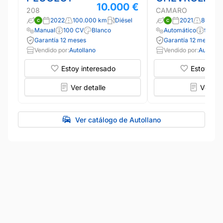
10.000 €
208
CAMARO
2022
100.000 km
Diésel
2021
80.800
Manual
100 CV
Blanco
Automático
98 CV
Garantía 12 meses
Garantía 12 meses
Vendido por:
Autollano
Vendido por:
Autollan
Estoy interesado
Estoy int
Ver detalle
Ver det
Ver catálogo de Autollano