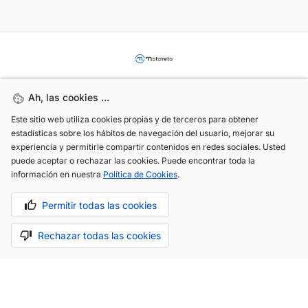
Ah, las cookies ...
Ah, las cookies ...
Este sitio web utiliza cookies propias y de terceros para obtener
Este sitio web utiliza cookies propias y de terceros para obtener
estadísticas sobre los hábitos de navegación del usuario, mejorar su
estadísticas sobre los hábitos de navegación del usuario, mejorar su
experiencia y permitirle compartir contenidos en redes sociales. Usted
experiencia y permitirle compartir contenidos en redes sociales. Usted
(+34) 744 408 070
puede aceptar o rechazar las cookies. Puede encontrar toda la
puede aceptar o rechazar las cookies. Puede encontrar toda la
info@motoreto.com
información en nuestra
información en nuestra
Política de Cookies
Política de Cookies
.
.
Permitir todas las cookies
Permitir todas las cookies
Rechazar todas las cookies
Rechazar todas las cookies
Aviso legal
Política de cookies
Política de privacidad