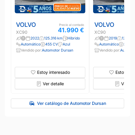
VOLVO
VOLVO
Precio al contado
41.990 €
XC90
XC90
2022
125.316 km
Híbrido
2019
126.04
Automático
455 CV
Azul
Automático
390 C
Vendido por:
Automotor Dursan
Vendido por:
Automot
Estoy interesado
Estoy int
Ver detalle
Ver det
Ver catálogo de Automotor Dursan