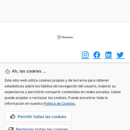
Ah, las cookies ...
Ah, las cookies ...
(+34) 744 408 070
Este sitio web utiliza cookies propias y de terceros para obtener
Este sitio web utiliza cookies propias y de terceros para obtener
info@motoreto.com
estadísticas sobre los hábitos de navegación del usuario, mejorar su
estadísticas sobre los hábitos de navegación del usuario, mejorar su
experiencia y permitirle compartir contenidos en redes sociales. Usted
experiencia y permitirle compartir contenidos en redes sociales. Usted
puede aceptar o rechazar las cookies. Puede encontrar toda la
puede aceptar o rechazar las cookies. Puede encontrar toda la
información en nuestra
información en nuestra
Política de Cookies
Política de Cookies
.
.
Aviso legal
Política de cookies
Política de privacidad
Permitir todas las cookies
Permitir todas las cookies
Rechazar todas las cookies
Rechazar todas las cookies