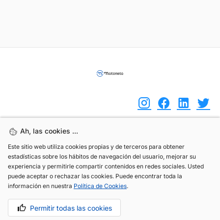
Ah, las cookies ...
Ah, las cookies ...
(+34) 744 408 070
Este sitio web utiliza cookies propias y de terceros para obtener
Este sitio web utiliza cookies propias y de terceros para obtener
info@motoreto.com
estadísticas sobre los hábitos de navegación del usuario, mejorar su
estadísticas sobre los hábitos de navegación del usuario, mejorar su
experiencia y permitirle compartir contenidos en redes sociales. Usted
experiencia y permitirle compartir contenidos en redes sociales. Usted
puede aceptar o rechazar las cookies. Puede encontrar toda la
puede aceptar o rechazar las cookies. Puede encontrar toda la
información en nuestra
información en nuestra
Política de Cookies
Política de Cookies
.
.
Aviso legal
Política de cookies
Política de privacidad
Permitir todas las cookies
Permitir todas las cookies