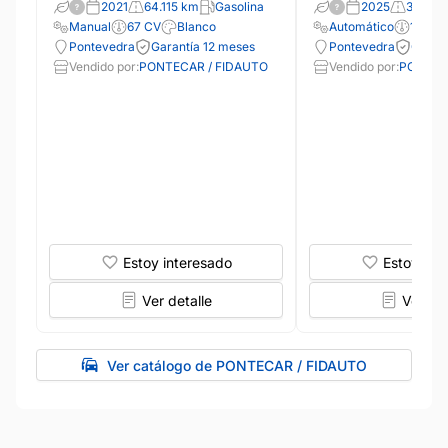
2021
64.115 km
Gasolina
2025
38.900
Manual
67 CV
Blanco
Automático
150 C
Pontevedra
Garantía 12 meses
Pontevedra
Garan
Vendido por:
PONTECAR / FIDAUTO
Vendido por:
PONTEC
Estoy interesado
Estoy int
Ver detalle
Ver det
Ver catálogo de PONTECAR / FIDAUTO