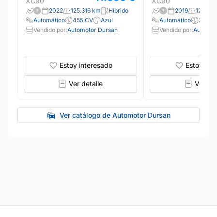
XC90
XC90
2022
125.316 km
Híbrido
2019
126.04
Automático
455 CV
Azul
Automático
390 C
Vendido por:
Automotor Dursan
Vendido por:
Automot
Estoy interesado
Estoy int
Ver detalle
Ver det
Ver catálogo de Automotor Dursan