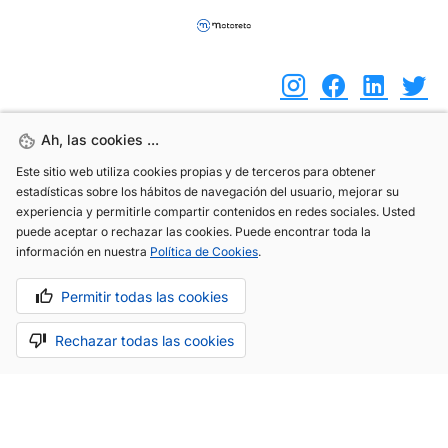
Ah, las cookies ...
Ah, las cookies ...
(+34) 744 408 070
Este sitio web utiliza cookies propias y de terceros para obtener
Este sitio web utiliza cookies propias y de terceros para obtener
estadísticas sobre los hábitos de navegación del usuario, mejorar su
estadísticas sobre los hábitos de navegación del usuario, mejorar su
info@motoreto.com
experiencia y permitirle compartir contenidos en redes sociales. Usted
experiencia y permitirle compartir contenidos en redes sociales. Usted
puede aceptar o rechazar las cookies. Puede encontrar toda la
puede aceptar o rechazar las cookies. Puede encontrar toda la
información en nuestra
información en nuestra
Política de Cookies
Política de Cookies
.
.
Aviso legal
Política de cookies
Política de privacidad
Permitir todas las cookies
Permitir todas las cookies
Rechazar todas las cookies
Rechazar todas las cookies
Hecho con cariño por
.
La app todo-en-uno para el sector automóvil.
Saber más.