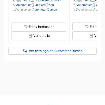
2022
125.316 km
Híbrido
2019
126.04
Automático
455 CV
Azul
Automático
390 C
Vendido por:
Automotor Dursan
Vendido por:
Automot
Estoy interesado
Estoy int
Ver detalle
Ver det
Ver catálogo de Automotor Dursan