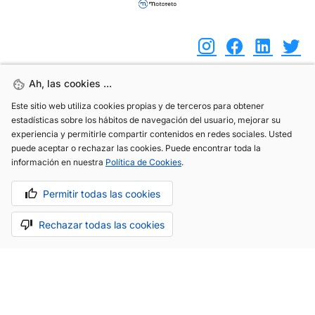
Ah, las cookies ...
Ah, las cookies ...
(+34) 744 408 070
Este sitio web utiliza cookies propias y de terceros para obtener
Este sitio web utiliza cookies propias y de terceros para obtener
estadísticas sobre los hábitos de navegación del usuario, mejorar su
estadísticas sobre los hábitos de navegación del usuario, mejorar su
info@motoreto.com
experiencia y permitirle compartir contenidos en redes sociales. Usted
experiencia y permitirle compartir contenidos en redes sociales. Usted
puede aceptar o rechazar las cookies. Puede encontrar toda la
puede aceptar o rechazar las cookies. Puede encontrar toda la
información en nuestra
información en nuestra
Política de Cookies
Política de Cookies
.
.
Aviso legal
Política de cookies
Política de privacidad
Permitir todas las cookies
Permitir todas las cookies
Rechazar todas las cookies
Rechazar todas las cookies
Hecho con cariño por
.
La app todo-en-uno para el sector automóvil.
Saber más.