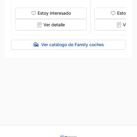
Estoy interesado
Estoy int
Ver detalle
Ver det
Ver catálogo de Family coches