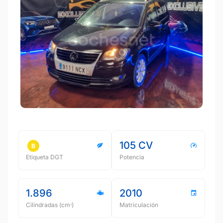
105 CV
Etiqueta DGT
Potencia
1.896
2010
Cilindradas (cmᵌ)
Matriculación